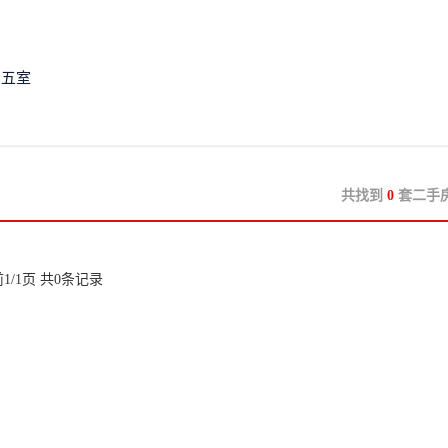
五室
共找到
0
套二手
1/1页 共0条记录