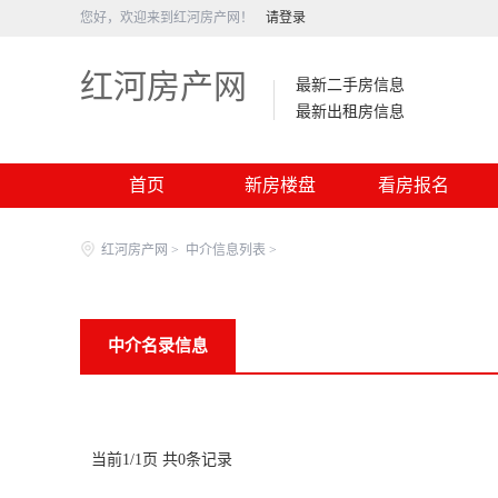
您好，欢迎来到红河房产网！
请登录
红河房产网
最新二手房信息
最新出租房信息
首页
新房楼盘
看房报名
红河房产网
>
中介信息列表
>
中介名录信息
当前1/1页 共0条记录